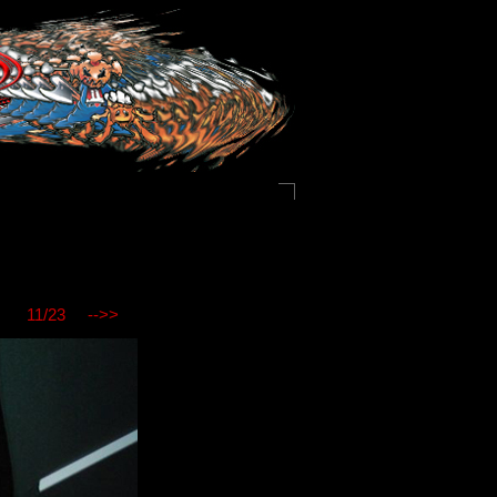
11/23
-->>