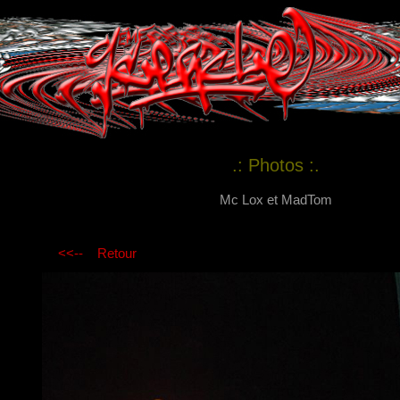
.: Photos :.
23
Mc Lox et MadTom
<<--
Retour