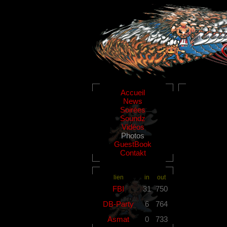
Accueil
News
Soirées
Soundz
Vidéos
Photos
GuestBook
Contakt
lien
in
out
FBI
31
750
DB-Party
6
764
Asmat
0
733