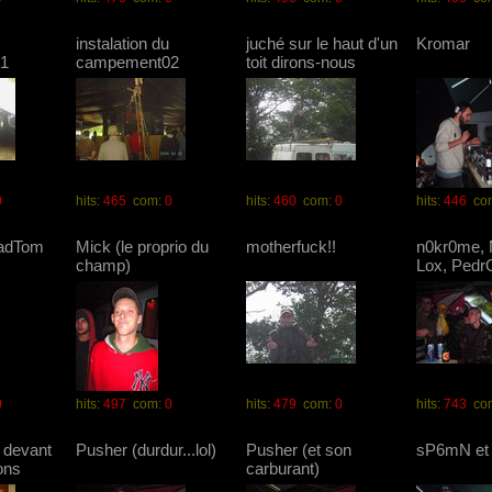
instalation du
juché sur le haut d'un
Kromar
1
campement02
toit dirons-nous
0
hits:
465
com:
0
hits:
460
com:
0
hits:
446
co
MadTom
Mick (le proprio du
motherfuck!!
n0kr0me,
champ)
Lox, Pedr
0
hits:
497
com:
0
hits:
479
com:
0
hits:
743
co
n devant
Pusher (durdur...lol)
Pusher (et son
sP6mN et
ons
carburant)