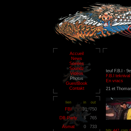
Accueil
News
Soirées
Soundz
teuf F.B.I - 
Vidéos
F.B.I tekniv
Photos
En vracs
GuestBook
Contakt
21 et Thoma
lien
in
out
FBI
31
750
DB-Party
6
765
Asmat
0
733
hits:
447
com: