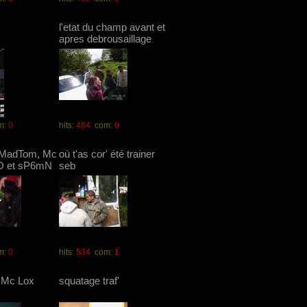
l'etat du champ avant et
apres debrousaillage
m:
0
hits:
484
com:
0
 MadTom, Mc
où t'as cor' été trainer
O et sP6mN
seb
m:
0
hits:
534
com:
1
 Mc Lox
squatage traf'