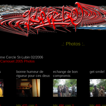
.: Photos :.
9eme Cercle St-Lubin 02/2006
al Carnouet 2005 Photos
s
bonne humeur de
echange de bon
get smile!
rigueur pour ces deux
compromis
là
0
hits:
470
com:
0
hits:
496
com:
0
hits:
466
co