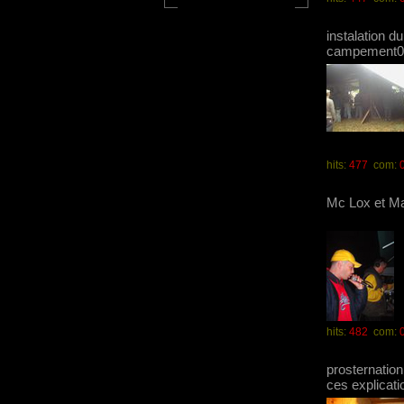
instalation du
campement0
hits:
477
com:
Mc Lox et 
hits:
482
com:
prosternatio
ces explicati