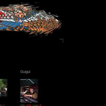
Guigui
m:
0
hits:
486
com:
0